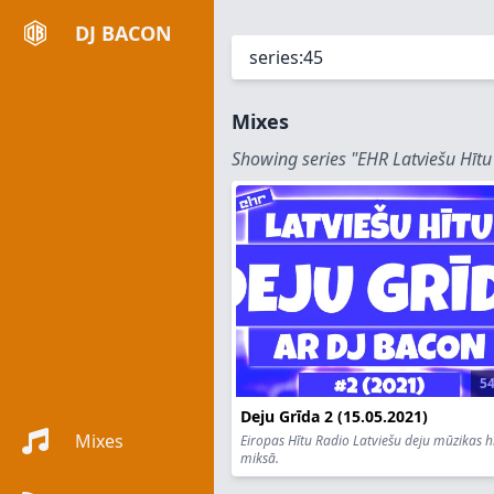
DJ BACON
Mixes
Showing series "EHR Latviešu Hītu
54
Deju Grīda 2 (15.05.2021)
Mixes
Eiropas Hītu Radio Latviešu deju mūzikas hī
miksā.