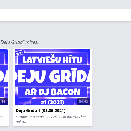
 Deju Grīda" mixes.
:19
54:42
Deju Grīda 1 (08.05.2021)
ti
Eiropas Hītu Radio Latviešu deju mūzikas hīti
miksā.