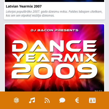
Latvian Yearmix 2007
Latvijas populārāko 2007. gada dziesmu mikss. Paldies labajam cilvēkam,
kas sen sen atpakaļ iesūtīja dziesmas.
56:02
Dance Yearmix 2009
The best dance tracks of 2009 mixed in party mix by Dj Bacon.