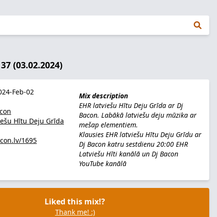
37 (03.02.2024)
24-Feb-02
Mix description
EHR latviešu Hītu Deju Grīda ar Dj
acon
Bacon. Labākā latviešu deju mūzika ar
iešu Hītu Deju Grīda
mešap elementiem.
Klausies EHR latviešu Hītu Deju Grīdu ar
acon.lv/1695
Dj Bacon katru sestdienu 20:00
EHR
Latviešu Hīti kanālā
un
Dj Bacon
YouTube kanālā
Liked this mix!?
Thank me! :)