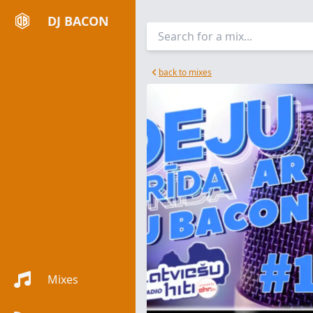
DJ BACON
back to mixes
Mixes