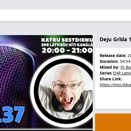
Deju Grīda 1
Release date:
20
Duration:
54:54
Mixed by:
Dj B
Series
EHR Latv
Share Link:
https://mix.djb