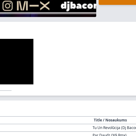
Title / Nosaukums
Tu Un Revolūcija (Dj Bac
Par Daudz (Ydj Rmx)