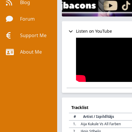
Blog
Forum
Listen on YouTube
Support Me
About Me
Tracklist
#
Artist / Izpildītājs
1.
Aija Kukule Vs All Farben
2.
Jānis Stībelis