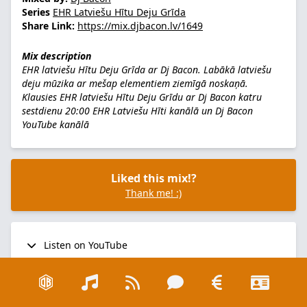
Series
EHR Latviešu Hītu Deju Grīda
Share Link:
https://mix.djbacon.lv/1649
Mix description
EHR latviešu Hītu Deju Grīda ar Dj Bacon. Labākā latviešu
deju mūzika ar mešap elementiem ziemīgā noskaņā.
Klausies EHR latviešu Hītu Deju Grīdu ar Dj Bacon katru
sestdienu 20:00
EHR Latviešu Hīti kanālā
un
Dj Bacon
YouTube kanālā
Liked this mix!?
Thank me! :)
Listen on YouTube