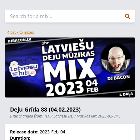
back to mixes
Deju Grīda 88 (04.02.2023)
(Title changed from: "EHR Latviešu Deju Mūzikas Mix 2023-02-04")
Release date:
2023-Feb-04
Duration: