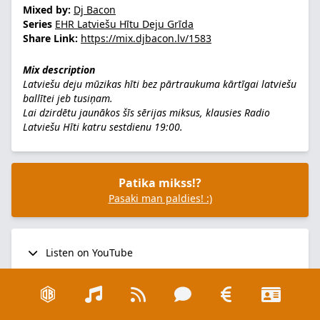
Mixed by:
Dj Bacon
Series
EHR Latviešu Hītu Deju Grīda
Share Link:
https://mix.djbacon.lv/1583
Mix description
Latviešu deju mūzikas hīti bez pārtraukuma kārtīgai latviešu
ballītei jeb tusiņam.
Lai dzirdētu jaunākos šīs sērijas miksus, klausies
Radio
Latviešu Hīti
katru sestdienu 19:00.
Patika mikss!?
Pasaki man paldies! :)
Listen on YouTube