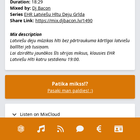
Duration:
18:29
Mixed by:
Dj Bacon
Series
EHR Latviešu Hītu Deju Grīda
Share Link:
https://mix.djbacon.lv/1490
Mix description
Latviešu deju mūzikas hīti bez pārtraukuma kārtīgai latviešu
ballītei jeb tusiņam.
Lai dzirdētu jaunākos šīs sērijas miksus, klausies
EHR
Latviešu Hīti
katru sestdienu 19:00.
Patika mikss!?
Pasaki man paldies! :)
Listen on MixCloud