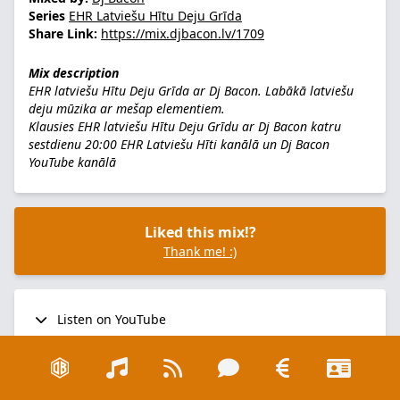
Series
EHR Latviešu Hītu Deju Grīda
Share Link:
https://mix.djbacon.lv/1709
Mix description
EHR latviešu Hītu Deju Grīda ar Dj Bacon. Labākā latviešu
deju mūzika ar mešap elementiem.
Klausies EHR latviešu Hītu Deju Grīdu ar Dj Bacon katru
sestdienu 20:00
EHR Latviešu Hīti kanālā
un
Dj Bacon
YouTube kanālā
Liked this mix!?
Thank me! :)
Listen on YouTube