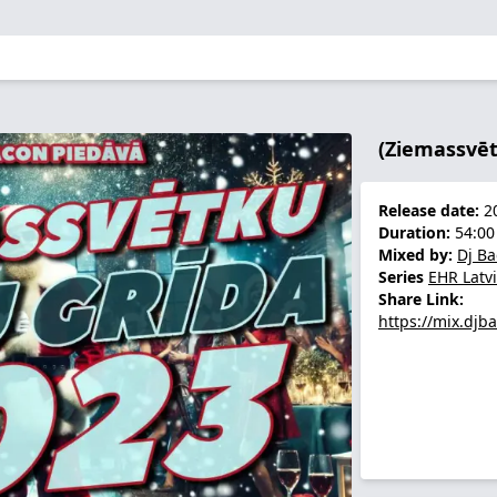
(Ziemassvēt
Release date:
20
Duration:
54:00
Mixed by:
Dj B
Series
EHR Latv
Share Link:
https://mix.djb