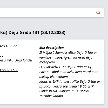
ku) Deju Grīda 131 (23.12.2023)
23-Dec-22
Mix description
Šī ir īpašā Ziemassvētku Deju Grīda ar
acon
vairākiem superīgiem latviešu deju
iešu Hītu Deju Grīda
mešapiem.
EHR latviešu Hītu Deju Grīda ar Dj
acon.lv/1688
Bacon. Labākā latviešu deju mūzika ar
mešap elementiem.
Klausies EHR latviešu Hītu Deju Grīdu ar
Dj Bacon katru sestdienu 19:00
EHR
Latviešu Hīti kanālā
un
Dj Bacon
YouTube kanālā