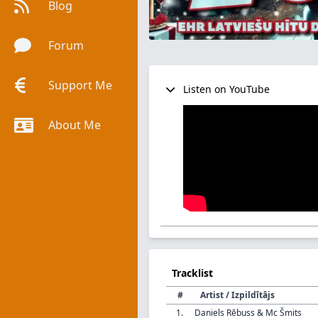
Blog
Forum
Support Me
Listen on YouTube
About Me
Tracklist
#
Artist / Izpildītājs
1.
Daniels Rēbuss & Mc Šmits