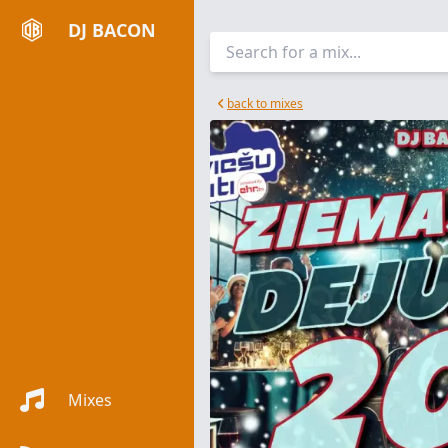
DJ BACON
back to mixes
Mixes