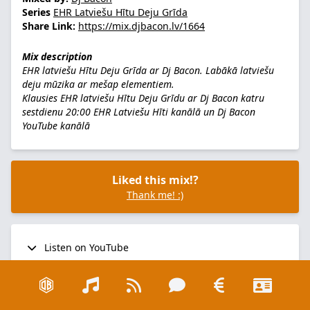
Series
EHR Latviešu Hītu Deju Grīda
Share Link:
https://mix.djbacon.lv/1664
Mix description
EHR latviešu Hītu Deju Grīda ar Dj Bacon. Labākā latviešu
deju mūzika ar mešap elementiem.
Klausies EHR latviešu Hītu Deju Grīdu ar Dj Bacon katru
sestdienu 20:00
EHR Latviešu Hīti kanālā
un
Dj Bacon
YouTube kanālā
Liked this mix!?
Thank me! :)
Listen on YouTube