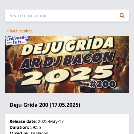
back to mixes
Deju Grīda 200 (17.05.2025)
Release date:
2025-May-17
Duration:
59:55
Mixed by:
Dj Bacon