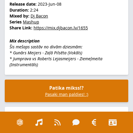
Release date:
2023-Jun-08
Duration:
2:24
Mixed by:
Dj Bacon
Series
Mashup
Share Link:
https://mix.djbacon.lv/1655
Mix description
Šis mešaps sastāv no divām dziesmām:
* Gunārs Meijers - Zaļā Pilsēta (Vokāls)
* Jumprava vs Roberts Lejasmeijers - Ziemeļmeita
(Instrumentāls)
Patika mikss!?
Pasaki man paldies! :)
No watch/listen links available at the moment!