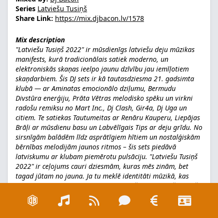
Series
Latviešu Tusiņš
Share Link:
https://mix.djbacon.lv/1578
Mix description
"Latviešu Tusiņš 2022" ir mūsdienīgs latviešu deju mūzikas
manifests, kurā tradicionālais satiek moderno, un
elektroniskās skaņas ieelpo jaunu dzīvību jau iemīļotiem
skaņdarbiem. Šis DJ sets ir kā tautasdziesma 21. gadsimta
klubā — ar Aminatas emocionālo dziļumu, Bermudu
Divstūra enerģiju, Prāta Vētras melodisko spēku un virkni
radošu remiksu no Mart Inc., Dj Clash, Gir4a, Dj Uga un
citiem. Te satiekas Tautumeitas ar Renāru Kauperu, Liepājas
Brāļi ar mūsdienu basu un Labvēlīgais Tips ar deju grīdu. No
sirsnīgām balādēm līdz asprātīgiem hītiem un nostalģiskām
bērnības melodijām jaunos ritmos – šis sets piedāvā
latviskumu ar klubam piemērotu pulsāciju. "Latviešu Tusiņš
2022" ir ceļojums cauri dziesmām, kuras mēs zinām, bet
tagad jūtam no jauna. Ja tu meklē identitāti mūzikā, kas
vienlaikus izklaidē, saviļņo un saliedē, šis sets ir tieši priekš
tevis.