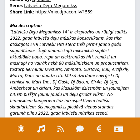
Series
Latviešu Deju Megamikss
Share Link:
https://mix.djbacon.lv/1559
Mix description
"Latviešu Deju Megamikss 14" ir eksplozīvs un rūpīgi salikts
2022. gada latviešu deju mūzikas kopsavilkums, kas tika
atskaņots EHR Latviešu Hīti ēterā tieši pirms Jaunā gada
sagaidīšanas. Šajā dinamiskajā miksmiksā saplūst
aktuālākie popa, repa un elektronikas hīti, remiksi un
mashupi no vairāk nekā 80 māksliniekiem un producentiem,
tostarp Bermudu Divstūris, Aminata, Gustavo, Būū, Artifexlv,
Marta, Dons un daudzi citi. Miksā dzirdami enerģiski DJ
remiksi no Mart Inc., Dj Clash, Dj Bacon, Gir4a, Dj Uga,
Amberbeat un citiem, kas klasiskām dziesmām un jaunajiem
hitiem piešķir jaunu jaudu un deju grīdas vilkmi. No
himniskiem bangeriem līdz introspektīviem ballīšu
skaņdarbiem, šis megamikss piedāvā vienas stundas
garumā pilnu 2022. gada latviešu mūzikas esenci.
Patika mikss!?