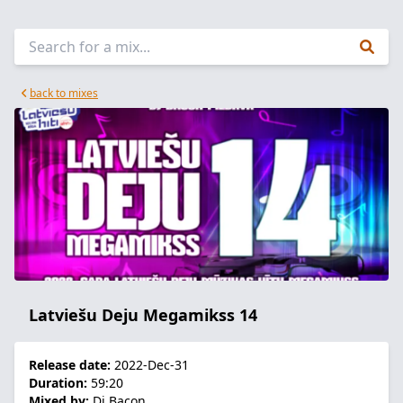
back to mixes
Latviešu Deju Megamikss 14
Release date:
2022-Dec-31
Duration:
59:20
Mixed by:
Dj Bacon