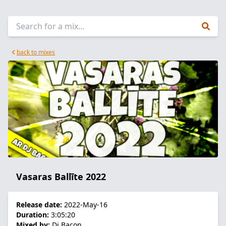
back to mixes
Vasaras Ballīte 2022
Release date:
2022-May-16
Duration:
3:05:20
Mixed by:
Dj Bacon