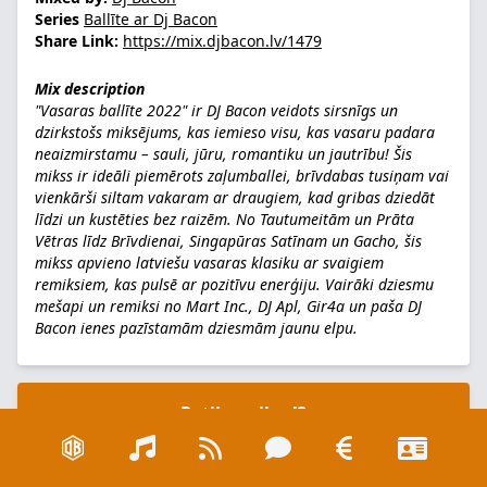
Series
Ballīte ar Dj Bacon
Share Link:
https://mix.djbacon.lv/1479
Mix description
"Vasaras ballīte 2022" ir DJ Bacon veidots sirsnīgs un
dzirkstošs miksējums, kas iemieso visu, kas vasaru padara
neaizmirstamu – sauli, jūru, romantiku un jautrību! Šis
mikss ir ideāli piemērots zaļumballei, brīvdabas tusiņam vai
vienkārši siltam vakaram ar draugiem, kad gribas dziedāt
līdzi un kustēties bez raizēm. No Tautumeitām un Prāta
Vētras līdz Brīvdienai, Singapūras Satīnam un Gacho, šis
mikss apvieno latviešu vasaras klasiku ar svaigiem
remiksiem, kas pulsē ar pozitīvu enerģiju. Vairāki dziesmu
mešapi un remiksi no Mart Inc., DJ Apl, Gir4a un paša DJ
Bacon ienes pazīstamām dziesmām jaunu elpu.
Patika mikss!?
Pasaki man paldies! :)