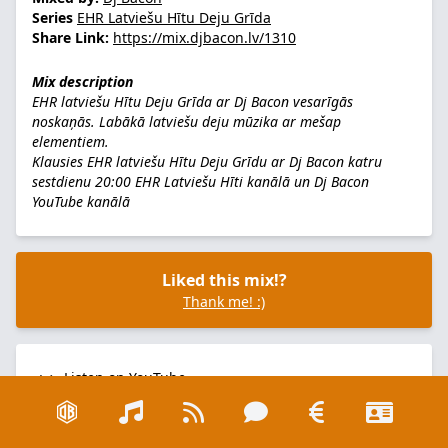
Series
EHR Latviešu Hītu Deju Grīda
Share Link:
https://mix.djbacon.lv/1310
Mix description
EHR latviešu Hītu Deju Grīda ar Dj Bacon vesarīgās
noskaņās. Labākā latviešu deju mūzika ar mešap
elementiem.
Klausies EHR latviešu Hītu Deju Grīdu ar Dj Bacon katru
sestdienu 20:00
EHR Latviešu Hīti kanālā
un
Dj Bacon
YouTube kanālā
Liked this mix!?
Thank me! :)
Listen on YouTube