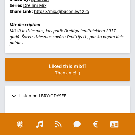
Series
Dreilini Mix
Share Link:
https://mix.djbacon.lv/1225
Mix description
Miksā ir dziesmas, kas patīk Dreiliņu iemītniekiem 2017.
gadā. Šoreiz dziesmas savāca Dmitrijs U., par ko viņam liels
paldies.
Liked this mix!?
Thank me! :)
Listen on LBRY/ODYSEE