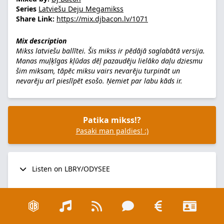
Series
Latviešu Deju Megamikss
Share Link:
https://mix.djbacon.lv/1071
Mix description
Mikss latviešu ballītei. Šis mikss ir pēdājā saglabātā versija.
Manas muļķīgas kļūdas dēļ pazaudēju lielāko daļu dziesmu
šim miksam, tāpēc miksu vairs nevarēju turpināt un
nevarēju arī pieslīpēt esošo. Ņemiet par labu kāds ir.
Patika mikss!?
Pasaki man paldies! :)
Listen on LBRY/ODYSEE