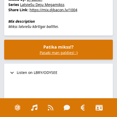
Series
Latviešu Deju Megamikss
Share Link:
https://mix.djbacon.lv/1004
Mix description
Mikss latviešu kārtīgai ballītei.
Patika mikss!?
Pasaki man paldies! :)
Listen on LBRY/ODYSEE